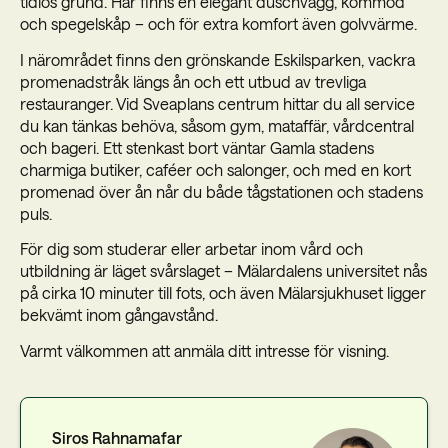
tidlös grund. Här finns en elegant duschvägg, kommod
och spegelskåp – och för extra komfort även golvvärme.
I närområdet finns den grönskande Eskilsparken, vackra
promenadstråk längs ån och ett utbud av trevliga
restauranger. Vid Sveaplans centrum hittar du all service
du kan tänkas behöva, såsom gym, mataffär, vårdcentral
och bageri. Ett stenkast bort väntar Gamla stadens
charmiga butiker, caféer och salonger, och med en kort
promenad över ån når du både tågstationen och stadens
puls.
För dig som studerar eller arbetar inom vård och
utbildning är läget svårslaget – Mälardalens universitet nås
på cirka 10 minuter till fots, och även Mälarsjukhuset ligger
bekvämt inom gångavstånd.
Varmt välkommen att anmäla ditt intresse för visning.
Siros Rahnamafar