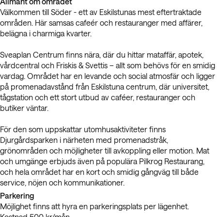
Allmänt om området
Välkommen till Söder - ett av Eskilstunas mest eftertraktade
områden. Här samsas cafeér och restauranger med affärer,
belägna i charmiga kvarter.
Sveaplan Centrum finns nära, där du hittar mataffär, apotek,
vårdcentral och Friskis & Svettis – allt som behövs för en smidig
vardag. Området har en levande och social atmosfär och ligger
på promenadavstånd från Eskilstuna centrum, där universitet,
tågstation och ett stort utbud av caféer, restauranger och
butiker väntar.
För den som uppskattar utomhusaktiviteter finns
Djurgårdsparken i närheten med promenadstråk,
grönområden och möjligheter till avkoppling eller motion. Mat
och umgänge erbjuds även på populära Pilkrog Restaurang,
och hela området har en kort och smidig gångväg till både
service, nöjen och kommunikationer.
Parkering
Möjlighet finns att hyra en parkeringsplats per lägenhet.
Kostnad 500 kr/mån.