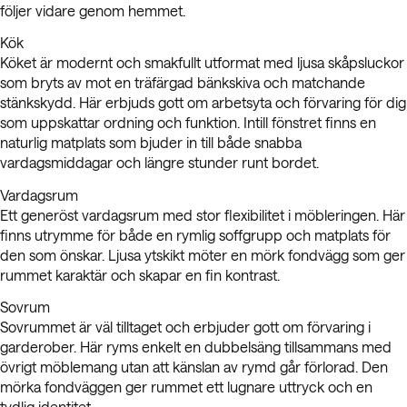
följer vidare genom hemmet.
Kök
Köket är modernt och smakfullt utformat med ljusa skåpsluckor
som bryts av mot en träfärgad bänkskiva och matchande
stänkskydd. Här erbjuds gott om arbetsyta och förvaring för dig
som uppskattar ordning och funktion. Intill fönstret finns en
naturlig matplats som bjuder in till både snabba
vardagsmiddagar och längre stunder runt bordet.
Vardagsrum
Ett generöst vardagsrum med stor flexibilitet i möbleringen. Här
finns utrymme för både en rymlig soffgrupp och matplats för
den som önskar. Ljusa ytskikt möter en mörk fondvägg som ger
rummet karaktär och skapar en fin kontrast.
Sovrum
Sovrummet är väl tilltaget och erbjuder gott om förvaring i
garderober. Här ryms enkelt en dubbelsäng tillsammans med
övrigt möblemang utan att känslan av rymd går förlorad. Den
mörka fondväggen ger rummet ett lugnare uttryck och en
tydlig identitet.