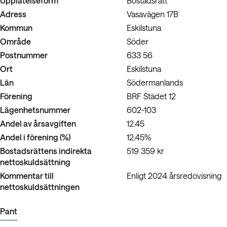
Adress
Vasavägen 17B
Kommun
Eskilstuna
Område
Söder
Postnummer
633 56
Ort
Eskilstuna
Län
Södermanlands
Förening
BRF Städet 12
Lägenhetsnummer
602-103
Andel av årsavgiften
12.45
Andel i förening (%)
12.45%
Bostadsrättens indirekta
519 359 kr
nettoskuldsättning
Kommentar till
Enligt 2024 årsredovisning
nettoskuldsättningen
Pant