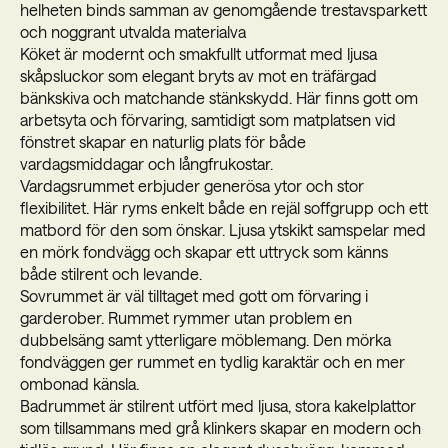
helheten binds samman av genomgående trestavsparkett
och noggrant utvalda materialva
Köket är modernt och smakfullt utformat med ljusa
skåpsluckor som elegant bryts av mot en träfärgad
bänkskiva och matchande stänkskydd. Här finns gott om
arbetsyta och förvaring, samtidigt som matplatsen vid
fönstret skapar en naturlig plats för både
vardagsmiddagar och långfrukostar.
Vardagsrummet erbjuder generösa ytor och stor
flexibilitet. Här ryms enkelt både en rejäl soffgrupp och ett
matbord för den som önskar. Ljusa ytskikt samspelar med
en mörk fondvägg och skapar ett uttryck som känns
både stilrent och levande.
Sovrummet är väl tilltaget med gott om förvaring i
garderober. Rummet rymmer utan problem en
dubbelsäng samt ytterligare möblemang. Den mörka
fondväggen ger rummet en tydlig karaktär och en mer
ombonad känsla.
Badrummet är stilrent utfört med ljusa, stora kakelplattor
som tillsammans med grå klinkers skapar en modern och