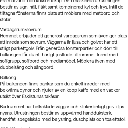
era matvaror och köksredskap. Den maskinella utrustningen
består av ugn, häll, fläkt samt kombinerad kyl och frys. Intill de
tilltagna fönsterna finns plats att möblera med matbord och
stolar.
Vardagsrum/sovrum
Hemmet erbjuder ett generöst vardagsrum som även ger plats
att inreda som sovrum. Väggarna är ljusa och golvet har ett
stiligt parkettgolv. Från generösa fönsterpartier och dörr till
balkongen får du ett härligt ljusflöde till rummet. Inred med
soffgrupp, soffbord och mediamöbel. Möblera även med
dubbelsäng och sängbord.
Balkong
På balkongen finns bänkar som du enkelt inreder med
bekväma dynor och njuter av en kopp kaffe med en vacker
utsikt över Eskilstunas takåsar.
Badrummet har helkaklade väggar och klinkerbelagt golv i ljus
nyans. Utrustningen består av uppvärmd handdukstork,
handfat, spegelskåp med belysning, duschplats och toalettstol.