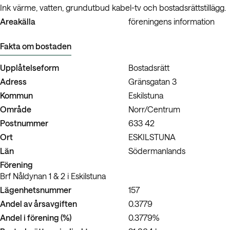
Ink värme, vatten, grundutbud kabel-tv och bostadsrättstillägg.
Areakälla
föreningens information
Fakta om bostaden
Upplåtelseform
Bostadsrätt
Adress
Gränsgatan 3
Kommun
Eskilstuna
Område
Norr/Centrum
Postnummer
633 42
Ort
ESKILSTUNA
Län
Södermanlands
Förening
Brf Nåldynan 1 & 2 i Eskilstuna
Lägenhetsnummer
157
Andel av årsavgiften
0.3779
Andel i förening (%)
0.3779%