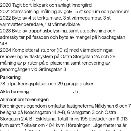
2020 Tagit bort lekpark och anlagt innergård
2021 Stamspolning, målning av golv i 5 st soprum och pannrum
2022 Byte av 4 st torktumlare, 3 st värmepumpar, 3 st
varmvattenberedare, 1 st värmeväxlare.
2023 Byte av trapphusbelysning, samt utebelysning och
adresskyltar på fasaden och byte av mangel på Noachsgatan
14B
2024 Kompletterat stuprör (10 st) med värmeledningar,
renovering av fläktsystem på Östra Storgatan 2A och 2B,
målning av p-rutor på p-platserna samt renovering av
genomgången vid Gränsgatan 3
Parkering
78 bilparkeringsplatser och 29 garage platser
Äkta förening
Ja
Allmänt om föreningen
Föreningens egendom omfattar fastigheterna Nåldynan 6 och 7
belägna på Noachsgatan 14 A-B, Gränsgatan 3 och Östra
Storgatan 2 A-B i Eskilstuna. Totalt finns 195 bostäder om 11 913
kvm samt 7lokaler om 404 kvm i föreningen. Lägenheterna är