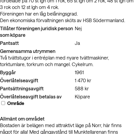
fördelade på 70 st lgh om 1 rok, 65 st lgh om 2 rok, 48 st lgh om
3 rok och 12 st lgh om 4 rok.
Föreningen har en låg belåningsgrad.
Den ekonomiska förvaltningen sköts av HSB Södermanland.
Tillåter föreningen juridisk person
Nej
som köpare
Pantsatt
Ja
Gemensamma utrymmen
Två tvättstugor i entréplan med nyare tvättmaskiner,
torktumlare, torkrum och mangel. Cykelrum.
Byggår
1961
Överlåtelseavgift
1 470 kr
Pantsättningsavgift
588 kr
Överlåtelseavgift betalas av
Köpare
Område
Allmänt om området
Bostaden är belägen med attraktivt läge på Norr, här finns
något för alla! Med gångavstånd till Munktellarenan finns