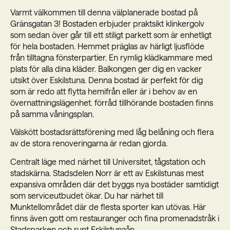
Varmt välkommen till denna välplanerade bostad på
Gränsgatan 3! Bostaden erbjuder praktsikt klinkergolv
som sedan över går till ett stiligt parkett som är enhetligt
för hela bostaden. Hemmet präglas av härligt ljusflöde
från tilltagna fönsterpartier. En rymlig klädkammare med
plats för alla dina kläder. Balkongen ger dig en vacker
utsikt över Eskilstuna. Denna bostad är perfekt för dig
som är redo att flytta hemifrån eller är i behov av en
övernattningslägenhet. förråd tillhörande bostaden finns
på samma våningsplan.
Välskött bostadsrättsförening med låg belåning och flera
av de stora renoveringarna är redan gjorda.
Centralt läge med närhet till Universitet, tågstation och
stadskärna. Stadsdelen Norr är ett av Eskilstunas mest
expansiva områden där det byggs nya bostäder samtidigt
som serviceutbudet ökar. Du har närhet till
Munktellområdet där de flesta sporter kan utövas. Här
finns även gott om restauranger och fina promenadstråk i
Stadsparken och runt Eskilstunaån.