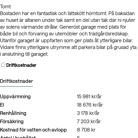
Tomt
Bostaden har en fantastisk och lättskött hörntomt. På baksidan
av huset är altanen under tak samt en del utan tak där ni njuter
av solens värmande strålar. Generöst garage med plats för
både bil och förvaring av utemöbler och trädgårdsredskap.
Utanför garaget är uppfarten som ger plats åt ytterligare bilar.
Vidare finns ytterligare utrymme att parkera bilar på grusad yta
i anslutning till garaget.
Driftkostnader
Driftkostnader
Uppvärmning
15 981 kr/år
El
18 676 kr/år
Renhållning
3 178 kr/år
Försäkring
7 203 kr/år
Kostnad för vatten och avlopp
8 708 kr
Antal i hushållet
5