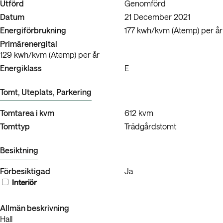
Utförd
Genomförd
Datum
21 December 2021
Energiförbrukning
177 kwh/kvm (Atemp) per år
Primärenergital
129 kwh/kvm (Atemp) per år
Energiklass
E
Tomt, Uteplats, Parkering
Tomtarea i kvm
612 kvm
Tomttyp
Trädgårdstomt
Besiktning
Förbesiktigad
Ja
Interiör
Allmän beskrivning
Hall