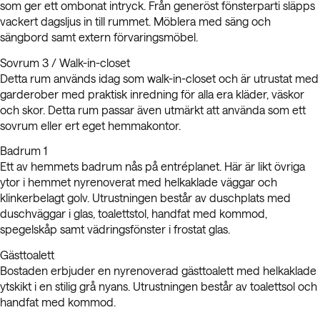
som ger ett ombonat intryck. Från generöst fönsterparti släpps
vackert dagsljus in till rummet. Möblera med säng och
sängbord samt extern förvaringsmöbel.
Sovrum 3 / Walk-in-closet
Detta rum används idag som walk-in-closet och är utrustat med
garderober med praktisk inredning för alla era kläder, väskor
och skor. Detta rum passar även utmärkt att använda som ett
sovrum eller ert eget hemmakontor.
Badrum 1
Ett av hemmets badrum nås på entréplanet. Här är likt övriga
ytor i hemmet nyrenoverat med helkaklade väggar och
klinkerbelagt golv. Utrustningen består av duschplats med
duschväggar i glas, toalettstol, handfat med kommod,
spegelskåp samt vädringsfönster i frostat glas.
Gästtoalett
Bostaden erbjuder en nyrenoverad gästtoalett med helkaklade
ytskikt i en stilig grå nyans. Utrustningen består av toalettsol och
handfat med kommod.