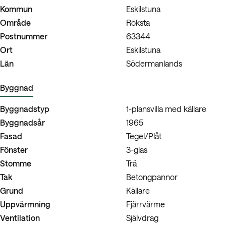
Kommun
Eskilstuna
Område
Röksta
Postnummer
63344
Ort
Eskilstuna
Län
Södermanlands
Byggnad
Byggnadstyp
1-plansvilla med källare
Byggnadsår
1965
Fasad
Tegel/Plåt
Fönster
3-glas
Stomme
Trä
Tak
Betongpannor
Grund
Källare
Uppvärmning
Fjärrvärme
Ventilation
Självdrag