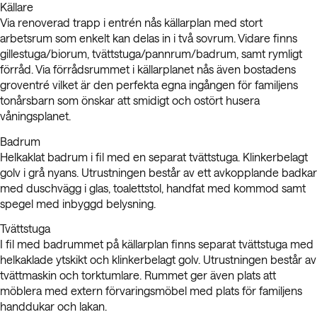
Källare
Via renoverad trapp i entrén nås källarplan med stort
arbetsrum som enkelt kan delas in i två sovrum. Vidare finns
gillestuga/biorum, tvättstuga/pannrum/badrum, samt rymligt
förråd. Via förrådsrummet i källarplanet nås även bostadens
groventré vilket är den perfekta egna ingången för familjens
tonårsbarn som önskar att smidigt och ostört husera
våningsplanet.
Badrum
Helkaklat badrum i fil med en separat tvättstuga. Klinkerbelagt
golv i grå nyans. Utrustningen består av ett avkopplande badkar
med duschvägg i glas, toalettstol, handfat med kommod samt
spegel med inbyggd belysning.
Tvättstuga
I fil med badrummet på källarplan finns separat tvättstuga med
helkaklade ytskikt och klinkerbelagt golv. Utrustningen består av
tvättmaskin och torktumlare. Rummet ger även plats att
möblera med extern förvaringsmöbel med plats för familjens
handdukar och lakan.