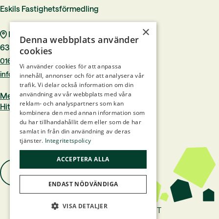
Eskils Fastighetsförmedling
×
Rådhustorget 7
Denna webbplats använder
633 40 Eskilstuna
cookies
016–244 00
Vi använder cookies för att anpassa
info@eskilsfast.se
innehåll, annonser och för att analysera vår
trafik. Vi delar också information om din
användning av vår webbplats med våra
Medlem i Mäklarsamfundet
reklam- och analyspartners som kan
Hittamäklare.se
kombinera den med annan information som
du har tillhandahållit dem eller som de har
samlat in från din användning av deras
tjänster.
Integritetspolicy
ACCEPTERA ALLA
ENDAST NÖDVÄNDIGA
VISA DETALJER
Hemsidan levereras av Kust IT