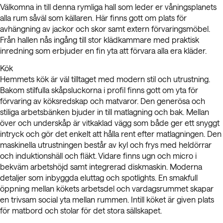
Välkomna in till denna rymliga hall som leder er våningsplanets
alla rum såväl som källaren. Här finns gott om plats för
avhängning av jackor och skor samt extern förvaringsmöbel.
Från hallen nås ingång till stor klädkammare med praktisk
inredning som erbjuder en fin yta att förvara alla era kläder.
Kök
Hemmets kök är väl tilltaget med modern stil och utrustning.
Bakom stilfulla skåpsluckorna i profil finns gott om yta för
förvaring av köksredskap och matvaror. Den generösa och
stiliga arbetsbänken bjuder in till matlagning och bak. Mellan
över och underskåp är vitkaklad vägg som både ger ett snyggt
intryck och gör det enkelt att hålla rent efter matlagningen. Den
maskinella utrustningen består av kyl och frys med heldörrar
och induktionshäll och fläkt. Vidare finns ugn och micro i
bekväm arbetshöjd samt integrerad diskmaskin. Moderna
detaljer som inbyggda eluttag och spotlights. En smakfull
öppning mellan kökets arbetsdel och vardagsrummet skapar
en trivsam social yta mellan rummen. Intill köket är given plats
för matbord och stolar för det stora sällskapet.