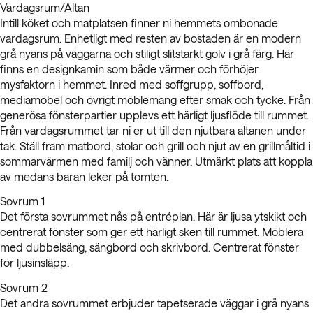
Vardagsrum/Altan
Intill köket och matplatsen finner ni hemmets ombonade
vardagsrum. Enhetligt med resten av bostaden är en modern
grå nyans på väggarna och stiligt slitstarkt golv i grå färg. Här
finns en designkamin som både värmer och förhöjer
mysfaktorn i hemmet. Inred med soffgrupp, soffbord,
mediamöbel och övrigt möblemang efter smak och tycke. Från
generösa fönsterpartier upplevs ett härligt ljusflöde till rummet.
Från vardagsrummet tar ni er ut till den njutbara altanen under
tak. Ställ fram matbord, stolar och grill och njut av en grillmåltid i
sommarvärmen med familj och vänner. Utmärkt plats att koppla
av medans baran leker på tomten.
Sovrum 1
Det första sovrummet nås på entréplan. Här är ljusa ytskikt och
centrerat fönster som ger ett härligt sken till rummet. Möblera
med dubbelsäng, sängbord och skrivbord. Centrerat fönster
för ljusinsläpp.
Sovrum 2
Det andra sovrummet erbjuder tapetserade väggar i grå nyans