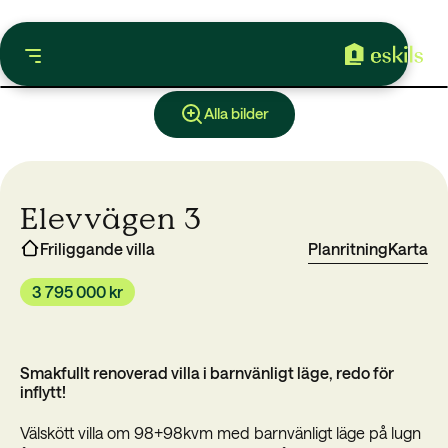
Alla bilder
Elevvägen 3
Friliggande villa
Planritning
Karta
3 795 000 kr
Smakfullt renoverad villa i barnvänligt läge, redo för
inflytt!
Välskött villa om 98+98kvm med barnvänligt läge på lugn