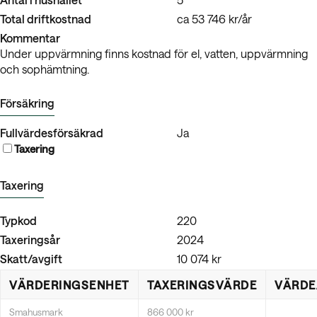
Total driftkostnad
ca 53 746 kr/år
Kommentar
Under uppvärmning finns kostnad för el, vatten, uppvärmning
och sophämtning.
Försäkring
Fullvärdesförsäkrad
Ja
Taxering
Taxering
Typkod
220
Taxeringsår
2024
Skatt/avgift
10 074 kr
VÄRDERINGSENHET
TAXERINGSVÄRDE
VÄRDE
Smahusmark
866 000 kr