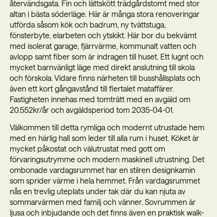
återvändsgata. Fin och lättskött trädgårdstomt med stor
altan i bästa söderläge. Här är många stora renoveringar
utförda såsom kök och badrum, ny tvättstuga,
fönsterbyte, elarbeten och ytskikt. Här bor du bekvämt
med isolerat garage, fjärrvärme, kommunalt vatten och
avlopp samt fiber som är indragen till huset. Ett lugnt och
mycket barnvänligt läge med direkt anslutning till skola
och förskola. Vidare finns närheten till busshållsplats och
även ett kort gångavstånd till flertalet mataffärer.
Fastigheten innehas med tomträtt med en avgäld om
20.552kr/år och avgäldsperiod tom 2035-04-01.
Välkommen till detta rymliga och modernt utrustade hem
med en härlig hall som leder till alla rum i huset. Köket är
mycket påkostat och välutrustat med gott om
förvaringsutrymme och modern maskinell utrustning. Det
ombonade vardagsrummet har en stilren designkamin
som sprider värme i hela hemmet. Från vardagsrummet
nås en trevlig uteplats under tak där du kan njuta av
sommarvärmen med familj och vänner. Sovrummen är
ljusa och inbjudande och det finns även en praktisk walk-