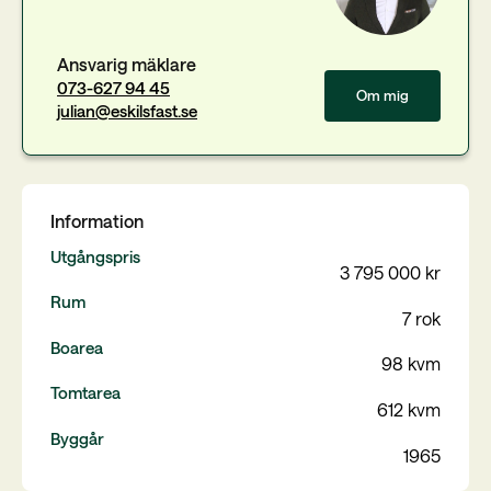
Ansvarig mäklare
073-627 94 45
Om mig
julian@eskilsfast.se
Information
Utgångspris
3 795 000 kr
Rum
7 rok
Boarea
98 kvm
Tomtarea
612 kvm
Byggår
1965