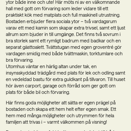
ytor både inne och ute! Här möts ni av en välkomnande
hall med gott om förvaring som leder vidare till ett
praktiskt kök med matplats och full maskinell utrustning.
Bostaden erbjuder flera sociala ytor – två vardagsrum
varav ett med kamin som skapar extra trivsel, samt ett ljust
allrum som bjuder in till umgänge. Det finns två sovrum i
bra storlek samt ett rymligt badrum med badkar och en
separat gästtoalett. Tvättstugan med egen groventré gör
vardagen smidig med både tvättmaskin, torktumlare och
bra förvaring.
Utomhus väntar en härlig altan under tak, en
insynsskyddad trädgård med plats för lek och odling samt
en vedeldad bastu för extra guldkant på tillvaron. Till huset
hör även carport, garage och förråd som ger gott om
plats för både bil och förvaring.
Här finns goda möjligheter att sätta er egen prägel på
bostaden och skapa ett hem helt efter egen smak. Ett
hem med många möjligheter och utrymmen för hela
familjen att trivas i – varmt välkommen på visning!