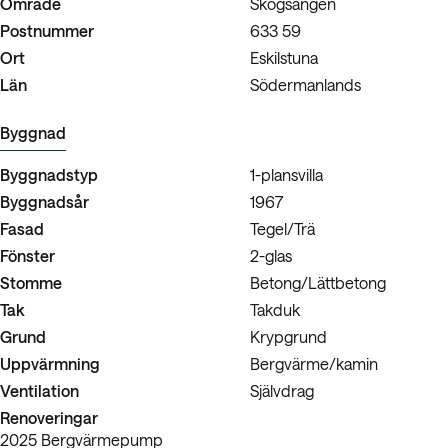
Område
Skogsängen
Postnummer
633 59
Ort
Eskilstuna
Län
Södermanlands
Byggnad
Byggnadstyp
1-plansvilla
Byggnadsår
1967
Fasad
Tegel/Trä
Fönster
2-glas
Stomme
Betong/Lättbetong
Tak
Takduk
Grund
Krypgrund
Uppvärmning
Bergvärme/kamin
Ventilation
Självdrag
Renoveringar
2025 Bergvärmepump