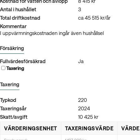
Kostnad för vatten och avlopp
8 415 kr
Antal i hushållet
3
Total driftkostnad
ca 45 515 kr/år
Kommentar
I uppvärmningskostnaden ingår även hushållsel
Försäkring
Fullvärdesförsäkrad
Ja
Taxering
Taxering
Typkod
220
Taxeringsår
2024
Skatt/avgift
10 425 kr
VÄRDERINGSENHET
TAXERINGSVÄRDE
VÄRDE