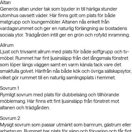
Altan
Generös altan under tak som bjuder in till härliga stunder
utomhus oavsett väder. Här finns gott om plats för både
matgrupp och loungemöbler. Altanen nås enkelt från
vardagsrummet och ger en naturlig förlängning av bostadens
sociala ytor. Trädgården intill ger en grön och rofylld inramning.
Allrum
Ljust och trivsamt allrum med plats för både soffgrupp och tv-
möbel. Rummet har fint ljusinsläpp från det långsmala fönstret
som löper längs väggen samt en varm känsla tack vare det
smakfulla golvet. Härifrån nås både kök och övriga sällskapsytor,
vilket gör rummet till en naturlig samlingsplats i hemmet.
Sovrum 1
Rymligt sovrum med plats för dubbelsäng och tillhörande
möblemang. Här finns ett fint ljusinsläpp från fönstret mot
altanen och trädgården.
Sovrum 2
Mysigt sovrum som passar utmärkt som barnrum, gästrum eller
arbetsrum. Rummet har plats för säng och förvaring och får fint