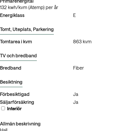
Primärenergital
132 kwh/kvm (Atemp) per år
Energiklass
E
Tomt, Uteplats, Parkering
Tomtarea i kvm
863 kvm
TV och bredband
Bredband
Fiber
Besiktning
Förbesiktigad
Ja
Säljarförsäkring
Ja
Interiör
Allmän beskrivning
Hall