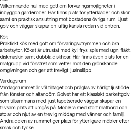
Välkomnande hall med gott om förvaringsmöjligheter i
inbyggda garderober. Här finns plats för ytterkläder och skor
samt en praktisk anslutning mot bostadens övriga rum. Ljust
golv och väggar skapar en luftig känsla redan vid entrén.
Kök
Praktiskt kök med gott om förvaringsutrymmen och bra
arbetsytor. Köket är utrustat med kyl, frys, spis med ugn, fläkt,
diskmaskin samt dubbla diskhoar. Här finns även plats för en
matgrupp vid fönstret som vetter mot den grönskande
omgivningen och ger ett trevligt ljusinsläpp.
Vardagsrum
Vardagsrummet är väl tilltaget och präglas av härligt ljusflöde
från fönster och altandörr. Golvet har ett klassiskt parkettgolv
som tillsammans med ljust tapetserade väggar skapar en
trivsam plats att umgås på. Möblera med stort matbord och
stolar och njut av en trevlig middag med vänner och familj.
Andra delen av rummet ger plats för ytterligare möbler efter
smak och tycke.