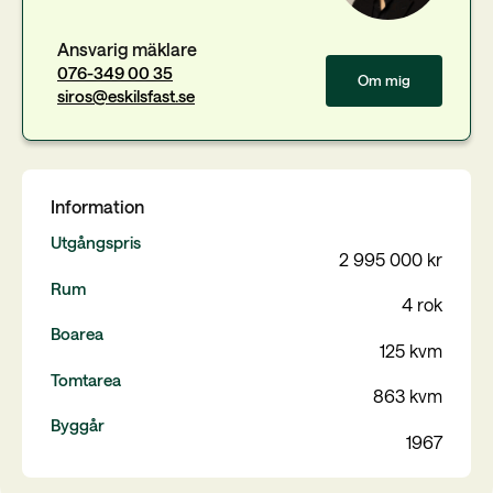
Ansvarig mäklare
076-349 00 35
Om mig
siros@eskilsfast.se
Information
Utgångspris
2 995 000 kr
Rum
4 rok
Boarea
125 kvm
Tomtarea
863 kvm
Byggår
1967