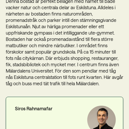
Denna bostad är perfekt belägen med närhet till både
vacker natur och centrala delar av Eskilstuna. Alldeles i
närheten av bostaden finns naturområden,
promenadstråk och parker intill den stämningsgivande
Eskilstunaån. Njut av härliga promenader eller ett
uppfriskande gympass i det intilliggande ute-gymmet.
Bostaden har också promenadavstånd till flera större
matbutiker och mindre närbutiker. I området finns
förskolor samt populär grundskola. På ca 15 minuter till
fots nås citykärnan. Där erbjuds shopping, restauranger,
fik, stadsbibliotek och mycket mer. I centrum finns även
Mälardalens Universitet. För den som pendlar med tåg
nås Eskilstuna centralstation till fots runt kvarten. Här avgår
tåg och buss med tät trafik till hela Mälardalen.
Siros Rahnamafar