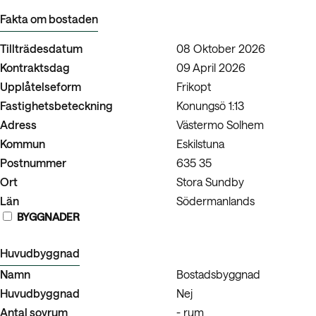
Fakta om bostaden
Tillträdesdatum
08 Oktober 2026
Kontraktsdag
09 April 2026
Upplåtelseform
Frikopt
Fastighetsbeteckning
Konungsö 1:13
Adress
Västermo Solhem
Kommun
Eskilstuna
Postnummer
635 35
Ort
Stora Sundby
Län
Södermanlands
BYGGNADER
Huvudbyggnad
Namn
Bostadsbyggnad
Huvudbyggnad
Nej
Antal sovrum
- rum