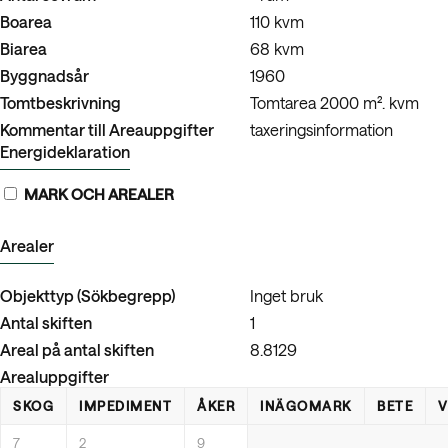
Boarea
110 kvm
Biarea
68 kvm
Byggnadsår
1960
Tomtbeskrivning
Tomtarea 2000 m². kvm
Kommentar till Areauppgifter
taxeringsinformation
Energideklaration
MARK OCH AREALER
Arealer
Objekttyp (Sökbegrepp)
Inget bruk
Antal skiften
1
Areal på antal skiften
8.8129
Arealuppgifter
SKOG
IMPEDIMENT
ÅKER
INÄGOMARK
BETE
V
7
2
9