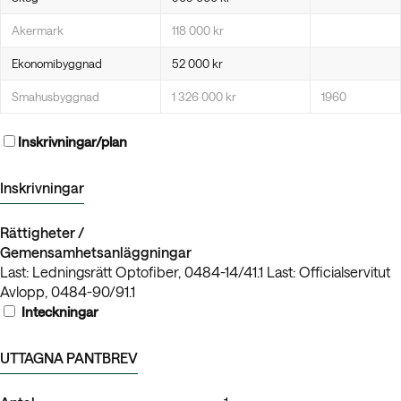
Akermark
118 000 kr
Ekonomibyggnad
52 000 kr
Smahusbyggnad
1 326 000 kr
1960
Inskrivningar/plan
Inskrivningar
Rättigheter /
Gemensamhetsanläggningar
Last: Ledningsrätt Optofiber, 0484-14/41.1 Last: Officialservitut
Avlopp, 0484-90/91.1
Inteckningar
UTTAGNA PANTBREV