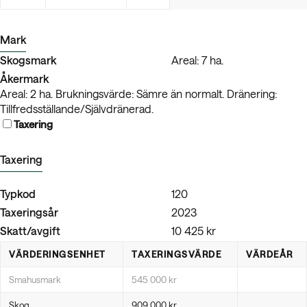
Mark
Skogsmark
Areal: 7 ha.
Åkermark
Areal: 2 ha. Brukningsvärde: Sämre än normalt. Dränering:
Tillfredsställande/Självdränerad.
Taxering
Taxering
Typkod
120
Taxeringsår
2023
Skatt/avgift
10 425 kr
VÄRDERINGSENHET
TAXERINGSVÄRDE
VÄRDEÅR
Smahusmark
545 000 kr
Skog
909 000 kr