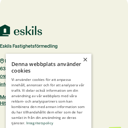
Eskils Fastighetsförmedling
×
Rådhustorget 7
Denna webbplats använder
633 40 Eskilstuna
cookies
016–244 00
Vi använder cookies för att anpassa
info@eskilsfast.se
innehåll, annonser och för att analysera vår
trafik. Vi delar också information om din
användning av vår webbplats med våra
Medlem i Mäklarsamfundet
reklam- och analyspartners som kan
Hittamäklare.se
kombinera den med annan information som
du har tillhandahållit dem eller som de har
samlat in från din användning av deras
tjänster.
Integritetspolicy