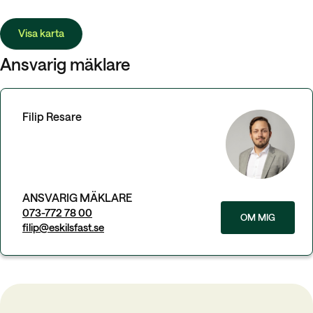
Visa karta
Ansvarig mäklare
Filip Resare
ANSVARIG MÄKLARE
073-772 78 00
OM MIG
filip@eskilsfast.se