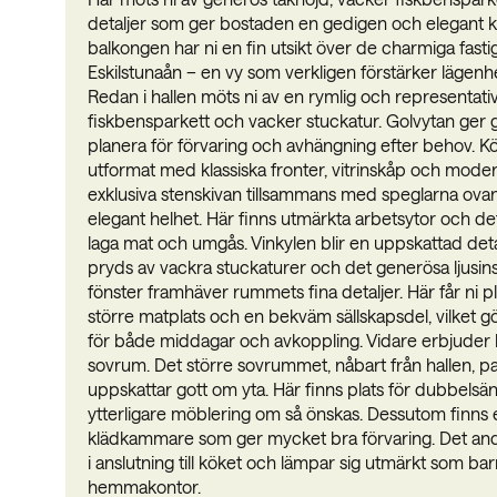
detaljer som ger bostaden en gedigen och elegant ka
balkongen har ni en fin utsikt över de charmiga fast
Eskilstunaån – en vy som verkligen förstärker lägenh
Redan i hallen möts ni av en rymlig och representat
fiskbensparkett och vacker stuckatur. Golvytan ger g
planera för förvaring och avhängning efter behov. Kö
utformat med klassiska fronter, vitrinskåp och moder
exklusiva stenskivan tillsammans med speglarna ova
elegant helhet. Här finns utmärkta arbetsytor och det
laga mat och umgås. Vinkylen blir en uppskattad de
pryds av vackra stuckaturer och det generösa ljusins
fönster framhäver rummets fina detaljer. Här får ni 
större matplats och en bekväm sällskapsdel, vilket 
för både middagar och avkoppling. Vidare erbjuder 
sovrum. Det större sovrummet, nåbart från hallen, p
uppskattar gott om yta. Här finns plats för dubbelsä
ytterligare möblering om så önskas. Dessutom finns
klädkammare som ger mycket bra förvaring. Det an
i anslutning till köket och lämpar sig utmärkt som ba
hemmakontor.