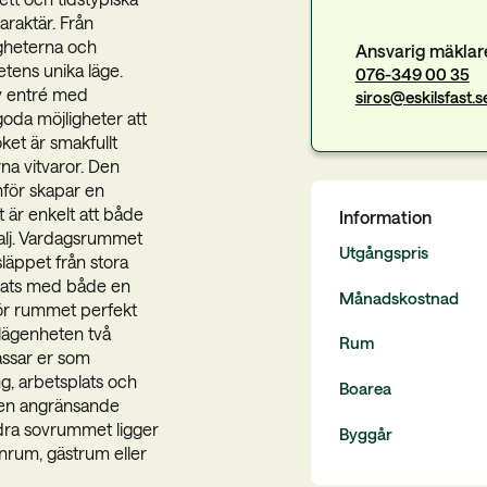
raktär. Från
igheterna och
Ansvarig mäklar
etens unika läge.
076-349 00 35
iv entré med
siros@eskilsfast.s
oda möjligheter att
ket är smakfullt
na vitvaror. Den
nför skapar en
 är enkelt att både
Information
talj. Vardagsrummet
Utgångspris
läppet från stora
plats med både en
Månadskostnad
gör rummet perfekt
lägenheten två
Rum
assar er som
ng, arbetsplats och
Boarea
 en angränsande
dra sovrummet ligger
Byggår
rnrum, gästrum eller