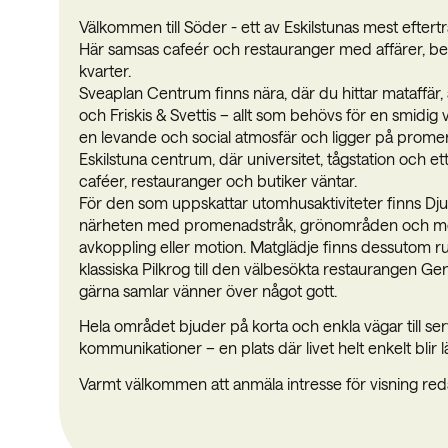
Välkommen till Söder - ett av Eskilstunas mest efter
Här samsas cafeér och restauranger med affärer, be
kvarter.
Sveaplan Centrum finns nära, där du hittar mataffär,
och Friskis & Svettis – allt som behövs för en smidi
en levande och social atmosfär och ligger på prome
Eskilstuna centrum, där universitet, tågstation och et
caféer, restauranger och butiker väntar.
För den som uppskattar utomhusaktiviteter finns Dj
närheten med promenadstråk, grönområden och möjli
avkoppling eller motion. Matglädje finns dessutom ru
klassiska Pilkrog till den välbesökta restaurangen G
gärna samlar vänner över något gott.
Hela området bjuder på korta och enkla vägar till ser
kommunikationer – en plats där livet helt enkelt blir lät
Varmt välkommen att anmäla intresse för visning red