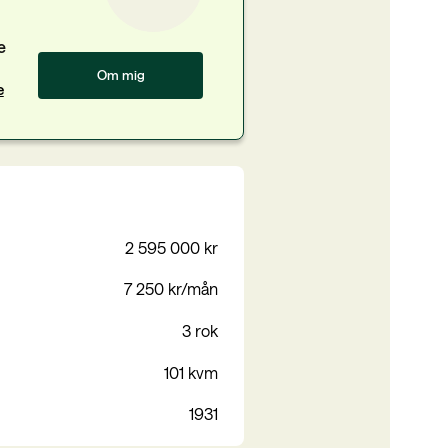
e
Om mig
e
2 595 000 kr
7 250 kr/mån
3 rok
101 kvm
1931