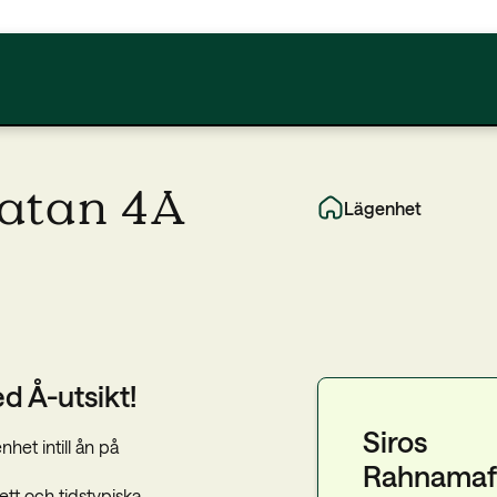
atan 4A
Lägenhet
d Å-utsikt!
Siros
het intill ån på
Rahnamaf
tt och tidstypiska