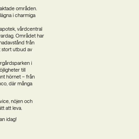
traktade områden.
lägna i charmiga
 apotek, vårdcentral
g vardag. Området har
nadavstånd från
t stort utbud av
urgårdsparken i
gheter till
nt hörnet – från
enco, där många
vice, nöjen och
t att leva.
an idag!