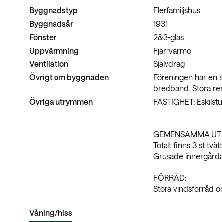
Byggnadstyp
Flerfamiljshus
Byggnadsår
1931
Fönster
2&3-glas
Uppvärmning
Fjärrvärme
Ventilation
Självdrag
Övrigt om byggnaden
Föreningen har en s
bredband. Stora ren
Övriga utrymmen
FASTIGHET: Eskilstu
GEMENSAMMA UT
Totalt finns 3 st tv
Grusade innergårdar
FÖRRÅD:
Stora vindsförråd oc
Våning/hiss