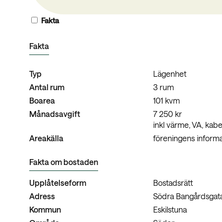
Fakta
Fakta
Typ
Lägenhet
Antal rum
3 rum
Boarea
101 kvm
Månadsavgift
7 250 kr
inkl värme, VA, kab
Areakälla
föreningens informa
Fakta om bostaden
Upplåtelseform
Bostadsrätt
Adress
Södra Bangårdsgat
Kommun
Eskilstuna