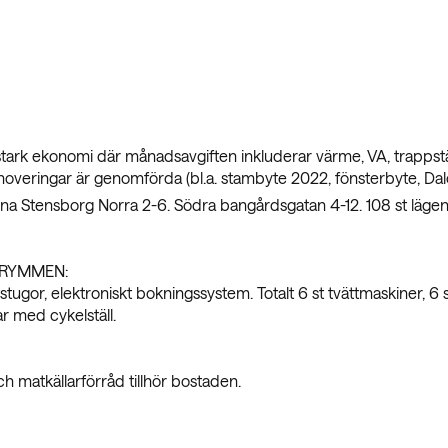
tark ekonomi där månadsavgiften inkluderar värme, VA, trappstä
overingar är genomförda (bl.a. stambyte 2022, fönsterbyte, Dal
na Stensborg Norra 2-6. Södra bangårdsgatan 4-12. 108 st lägenhe
RYMMEN:
ättstugor, elektroniskt bokningssystem. Totalt 6 st tvättmaskiner, 6
 med cykelställ.
h matkällarförråd tillhör bostaden.