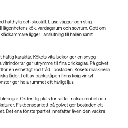
 hatthylla och skoställ. Ljusa väggar och stilig
till lägenhetens kök, vardagsrum och sovrum. Gott om
lädkammare ligger i anslutning till hallen samt
et häftig karaktär. Kökets vita luckor ger en snygg
vitrindörrar ger utrymme till fina dricksglas. På golvet
för en enhetligt röd tråd i bostaden. Kökets maskinella
ska lådor. I ett av bänkskåpen finns lyxig vinkyl
nster ger hela rummet ett härligt ljus.
bleringar. Ordentlig plats för soffa, matsalsmöbel och
ckaturer. Fiskbensparkett på golvet ger bostaden ett
mmet. Det ena fönsterpartiet innefattar även den vackra