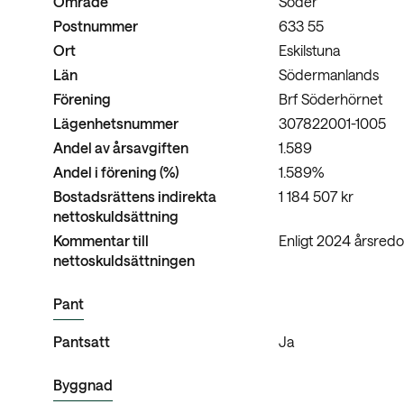
Område
Söder
Postnummer
633 55
Ort
Eskilstuna
Län
Södermanlands
Förening
Brf Söderhörnet
Lägenhetsnummer
307822001-1005
Andel av årsavgiften
1.589
Andel i förening (%)
1.589%
Bostadsrättens indirekta
1 184 507 kr
nettoskuldsättning
Kommentar till
Enligt 2024 årsredo
nettoskuldsättningen
Pant
Pantsatt
Ja
Byggnad