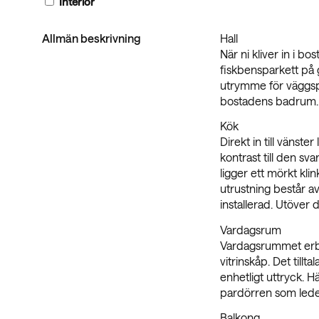
Interiör
Allmän beskrivning
Hall
När ni kliver in i b
fiskbensparkett på 
utrymme för väggspeg
bostadens badrum. 
Kök
Direkt in till vänst
kontrast till den sv
ligger ett mörkt kl
utrustning består av
installerad. Utöver 
Vardagsrum
Vardagsrummet erbjud
vitrinskåp. Det till
enhetligt uttryck. H
pardörren som leder
Balkong