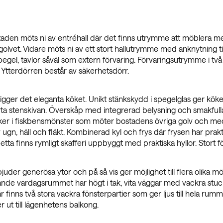
ostaden möts ni av entréhall där det finns utrymme att möblera med
golvet. Vidare möts ni av ett stort hallutrymme med anknytning 
el, tavlor såväl som extern förvaring. Förvaringsutrymme i två k
Ytterdörren består av säkerhetsdörr.
er ligger det eleganta köket. Unikt stänkskydd i spegelglas ger kök
arta stenskivan. Överskåp med integrerad belysning och smakfulla 
inker i fiskbensmönster som möter bostadens övriga golv och med
 ugn, häll och fläkt. Kombinerad kyl och frys där frysen har prakti
detta finns rymligt skafferi uppbyggt med praktiska hyllor. Stort fö
er generösa ytor och på så vis ger möjlighet till flera olika mö
talande vardagsrummet har högt i tak, vita väggar med vackra stu
är finns två stora vackra fönsterpartier som ger ljus till hela ru
 ut till lägenhetens balkong.