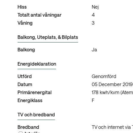
Hiss
Nej
Totalt antal våningar
4
Våning
3
Balkong, Uteplats, & Bilplats
Balkong
Ja
Energideklaration
Utförd
Genomförd
Datum
05 December 2019
Primärenergital
178 kwh/kvm (Atemp
Energiklass
F
TV och bredband
Bredband
TV och internet via