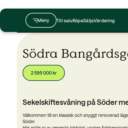
Till salu
Köpa
Sälja
Värdering
Södra Bangårdsg
2 595 000 kr
Sekelskiftesvåning på Söder me
Välkommen till en klassisk och snyggt renoverad lägen
Söder.
Här möts ni av generös takhöjd, vacker fiskbensparke