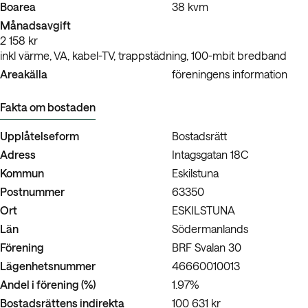
Boarea
38 kvm
Månadsavgift
2 158 kr
inkl värme, VA, kabel-TV, trappstädning, 100-mbit bredband
Areakälla
föreningens information
Fakta om bostaden
Upplåtelseform
Bostadsrätt
Adress
Intagsgatan 18C
Kommun
Eskilstuna
Postnummer
63350
Ort
ESKILSTUNA
Län
Södermanlands
Förening
BRF Svalan 30
Lägenhetsnummer
46660010013
Andel i förening (%)
1.97%
Bostadsrättens indirekta
100 631 kr