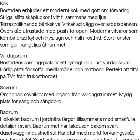
Kök
Bostaden erbjuder ett modernt kök med gott om förvaring.
Stiliga, släta skåpluckor i vitt tillsammans med ljus
Terrazzoliknande bänkskiva. Vitkaklad vägg över arbetsbänken.
Överskåp utrustade med push-to-open. Moderna vitvaror som
kombinerad kyl och frys, ugn och häll i rostfritt. Stort fönster
som ger härligt ljus åt rummet, .
Vardagsrum
Bostadens samlingsplats är ett rymligt och ljust vardagsrum.
Härlig plats för soffa, mediamöbel och matbord. Perfekt att titta
på TVn från frukostbordet.
Sovrum
Ombonad sovalkov med ingång från vardagsrummet. Mysig
plats för säng och sängbord.
Badrum
Helkaklat badrum i jordnära färger tillsammans med smakfulla
detaljer i svart. Badrummet har takdusch bakom svart
duschvägg i industriell stil. Handfat med mörkt förvaringsskåp
och toalettstol. Svart vattenburen radiator över toalett – som en