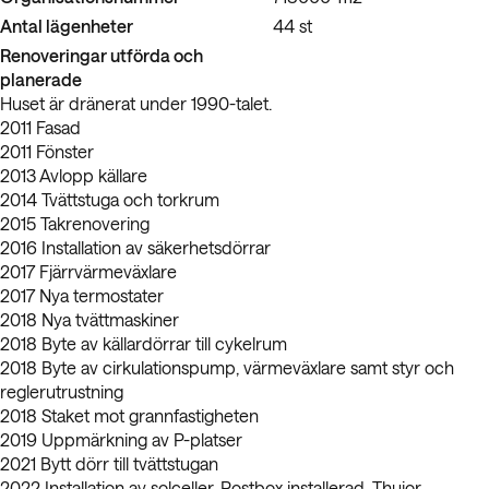
Antal lägenheter
44 st
Renoveringar utförda och
planerade
Huset är dränerat under 1990-talet.
2011 Fasad
2011 Fönster
2013 Avlopp källare
2014 Tvättstuga och torkrum
2015 Takrenovering
2016 Installation av säkerhetsdörrar
2017 Fjärrvärmeväxlare
2017 Nya termostater
2018 Nya tvättmaskiner
2018 Byte av källardörrar till cykelrum
2018 Byte av cirkulationspump, värmeväxlare samt styr och
reglerutrustning
2018 Staket mot grannfastigheten
2019 Uppmärkning av P-platser
2021 Bytt dörr till tvättstugan
2022 Installation av solceller, Postbox installerad, Thujor