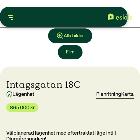
Alla bilder
Film
Intagsgatan 18C
Lägenhet
Planritning
Karta
865 000 kr
Välplanerad lägenhet med eftertraktat läge intill
Djurgårdsparken!