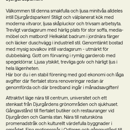
Välkommen till denna smakfulla och ljusa minitvåa alldeles
intill Djurgårdsparken! Stiligt och välplanerat kök med
moderna vitvaror, ljusa skåpluckor och trivsam arbetsyta.
Trevligt vardagsrum med härlig plats för stor soffa, media-
möbel och matbord! Helkaklat badrum i jordnära färger
och läcker duschvägg i industriell stil. Genomtänkt bostad
med mysig sovalkov intill vardagsrum - utmärkt för
dubbelsäng. Gott om förvaring i rymlig garderob med
spegeldörrar. Ljusa ytskikt, trevliga golv och härligt ljus i
hela lägenheten.
Här bor du i en stabil förening med god ekonomi och låga
avgifter där flertalet stora renoveringar redan är
genomförda och där bredband ingår i månadsavgiften!
Attraktivt läge nära till centrum, universitet och ett
stenkast från Djurgårdens grönområden och sjukhuset.
Gångavstånd till flertalet butiker och restauranger vid
Djurgården och Gamla stan. Nära till natursköna
promenadstråk och kulturellt värdefulla byggnader i
området. Fina motionsspår i Odlaren och gångavstånd till