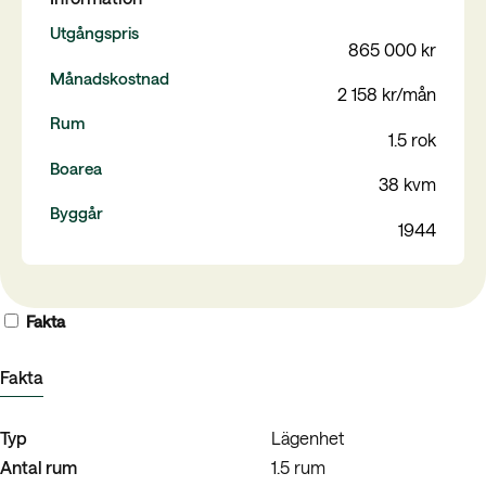
Utgångspris
865 000 kr
Månadskostnad
2 158 kr/mån
Rum
1.5 rok
Boarea
38 kvm
Byggår
1944
Fakta
Fakta
Typ
Lägenhet
Antal rum
1.5 rum