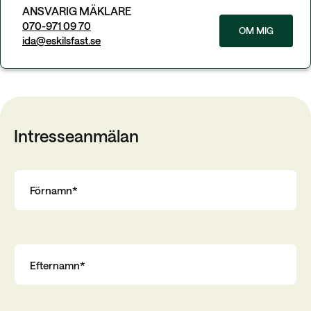
ANSVARIG MÄKLARE
070-971 09 70
OM MIG
ida@eskilsfast.se
Intresseanmälan