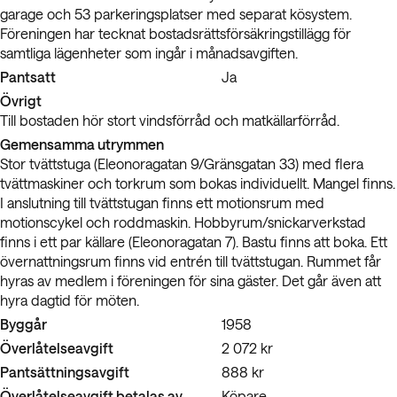
garage och 53 parkeringsplatser med separat kösystem.
Föreningen har tecknat bostadsrättsförsäkringstillägg för
samtliga lägenheter som ingår i månadsavgiften.
Pantsatt
Ja
Övrigt
Till bostaden hör stort vindsförråd och matkällarförråd.
Gemensamma utrymmen
Stor tvättstuga (Eleonoragatan 9/Gränsgatan 33) med flera
tvättmaskiner och torkrum som bokas individuellt. Mangel finns.
I anslutning till tvättstugan finns ett motionsrum med
motionscykel och roddmaskin. Hobbyrum/snickarverkstad
finns i ett par källare (Eleonoragatan 7). Bastu finns att boka. Ett
övernattningsrum finns vid entrén till tvättstugan. Rummet får
hyras av medlem i föreningen för sina gäster. Det går även att
hyra dagtid för möten.
Byggår
1958
Överlåtelseavgift
2 072 kr
Pantsättningsavgift
888 kr
Överlåtelseavgift betalas av
Köpare