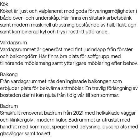
Kök
Köket är ljust och välplanerat med goda förvaringsmöjligheter i
både över- och underskåp. Här finns en slitstark arbetsbänk
samt modern maskinell utrustning bestående av häll, fläkt, ugn
samt kombinerad kyl och frys i rostfritt utförande.
Vardagsrum
Vardagsrummet är generöst med fint ljusinsläpp från fönster
och balkongdörr. Här finns bra plats för soffgrupp med
tillhörande möblemang samt ytterligare möblering efter behov.
Balkong
Från vardagsrummet nås den inglasade balkongen som
erbjuder plats för bekväma sittmöbler. En trevlig förlängning av
bostaden där ni kan njuta från tidig vår till sen sommar.
Badrum
Smakfullt renoverat badrum från 2021 med helkaklade väggar
och klinkergolv i modern kulör. Badrummet är utrustat med
handfat med kommod, spegel med belysning, duschplats med
glasväggar samt toalett.