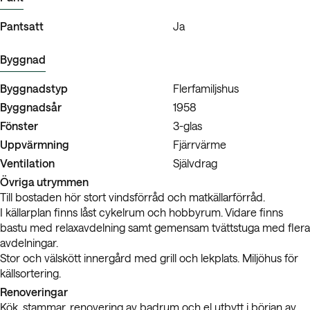
Pantsatt
Ja
Byggnad
Byggnadstyp
Flerfamiljshus
Byggnadsår
1958
Fönster
3-glas
Uppvärmning
Fjärrvärme
Ventilation
Självdrag
Övriga utrymmen
Till bostaden hör stort vindsförråd och matkällarförråd.
I källarplan finns låst cykelrum och hobbyrum. Vidare finns
bastu med relaxavdelning samt gemensam tvättstuga med flera
avdelningar.
Stor och välskött innergård med grill och lekplats. Miljöhus för
källsortering.
Renoveringar
Kök, stammar, renovering av badrum och el utbytt i början av