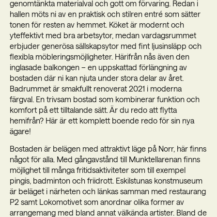
genomtänkta materialval och gott om förvaring. Redan i
hallen möts ni av en praktisk och stilren entré som sätter
tonen för resten av hemmet. Köket är modernt och
yteffektivt med bra arbetsytor, medan vardagsrummet
erbjuder generösa sällskapsytor med fint ljusinsläpp och
flexibla möbleringsmöjligheter. Härifrån nås även den
inglasade balkongen – en uppskattad förlängning av
bostaden där ni kan njuta under stora delar av året.
Badrummet är smakfullt renoverat 2021 i moderna
färgval. En trivsam bostad som kombinerar funktion och
komfort på ett tilltalande sätt. Är du redo att flytta
hemifrån? Här är ett komplett boende redo för sin nya
ägare!
Bostaden är belägen med attraktivt läge på Norr, här finns
något för alla. Med gångavstånd till Munktellarenan finns
möjlighet till många fritidsaktiviteter som till exempel
pingis, badminton och friidrott. Eskilstunas konstmuseum
är beläget i närheten och länkas samman med restaurang
P2 samt Lokomotivet som anordnar olika former av
arrangemang med bland annat välkända artister. Bland de