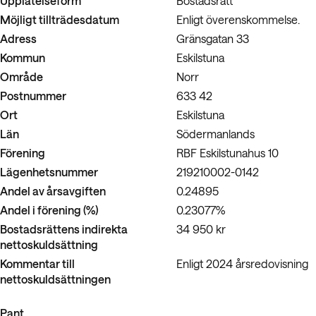
Möjligt tillträdesdatum
Enligt överenskommelse.
Adress
Gränsgatan 33
Kommun
Eskilstuna
Område
Norr
Postnummer
633 42
Ort
Eskilstuna
Län
Södermanlands
Förening
RBF Eskilstunahus 10
Lägenhetsnummer
219210002-0142
Andel av årsavgiften
0.24895
Andel i förening (%)
0.23077%
Bostadsrättens indirekta
34 950 kr
nettoskuldsättning
Kommentar till
Enligt 2024 årsredovisning
nettoskuldsättningen
Pant