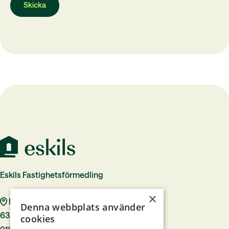
Eskils Fastighetsförmedling
×
Rådhustorget 7
Denna webbplats använder
633 40 Eskilstuna
cookies
016–244 00