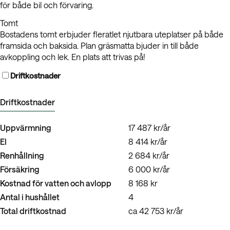
för både bil och förvaring.
Tomt
Bostadens tomt erbjuder fleratlet njutbara uteplatser på både
framsida och baksida. Plan gräsmatta bjuder in till både
avkoppling och lek. En plats att trivas på!
Driftkostnader
Driftkostnader
Uppvärmning
17 487 kr/år
El
8 414 kr/år
Renhållning
2 684 kr/år
Försäkring
6 000 kr/år
Kostnad för vatten och avlopp
8 168 kr
Antal i hushållet
4
Total driftkostnad
ca 42 753 kr/år