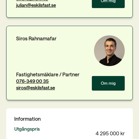
Om mig
julian@eskilsfast.se
Siros Rahnamafar
Fastighetsmäklare / Partner
076-349 00 35
Om mig
siros@eskilsfast.se
Information
Utgångspris
4 295 000 kr