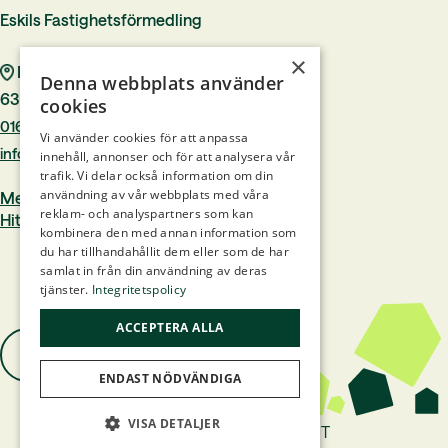
Eskils Fastighetsförmedling
×
Rådhustorget 7
Denna webbplats använder
633 40 Eskilstuna
cookies
016–244 00
Vi använder cookies för att anpassa
info@eskilsfast.se
innehåll, annonser och för att analysera vår
trafik. Vi delar också information om din
användning av vår webbplats med våra
Medlem i Mäklarsamfundet
reklam- och analyspartners som kan
Hittamäklare.se
kombinera den med annan information som
du har tillhandahållit dem eller som de har
samlat in från din användning av deras
tjänster.
Integritetspolicy
ACCEPTERA ALLA
ENDAST NÖDVÄNDIGA
VISA DETALJER
Hemsidan levereras av Kust IT