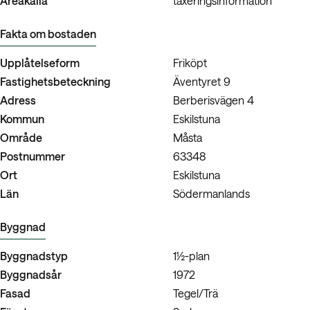
Fakta om bostaden
Upplåtelseform
Friköpt
Fastighetsbeteckning
Äventyret 9
Adress
Berberisvägen 4
Kommun
Eskilstuna
Område
Måsta
Postnummer
63348
Ort
Eskilstuna
Län
Södermanlands
Byggnad
Byggnadstyp
1½-plan
Byggnadsår
1972
Fasad
Tegel/Trä