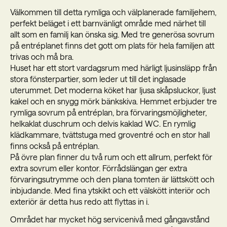
Välkommen till detta rymliga och välplanerade familjehem,
perfekt beläget i ett barnvänligt område med närhet till
allt som en familj kan önska sig. Med tre generösa sovrum
på entréplanet finns det gott om plats för hela familjen att
trivas och må bra.
Huset har ett stort vardagsrum med härligt ljusinsläpp från
stora fönsterpartier, som leder ut till det inglasade
uterummet. Det moderna köket har ljusa skåpsluckor, ljust
kakel och en snygg mörk bänkskiva. Hemmet erbjuder tre
rymliga sovrum på entréplan, bra förvaringsmöjligheter,
helkaklat duschrum och delvis kaklad WC. En rymlig
klädkammare, tvättstuga med groventré och en stor hall
finns också på entréplan.
På övre plan finner du två rum och ett allrum, perfekt för
extra sovrum eller kontor. Förrådslängan ger extra
förvaringsutrymme och den plana tomten är lättskött och
inbjudande. Med fina ytskikt och ett välskött interiör och
exteriör är detta hus redo att flyttas in i.
Området har mycket hög servicenivå med gångavstånd