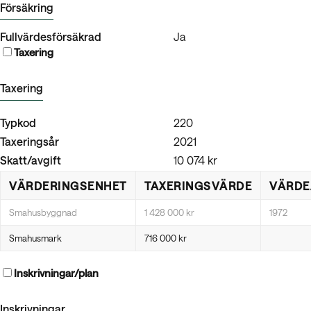
Försäkring
Fullvärdesförsäkrad
Ja
Taxering
Taxering
Typkod
220
Taxeringsår
2021
Skatt/avgift
10 074 kr
VÄRDERINGSENHET
TAXERINGSVÄRDE
VÄRDE
Smahusbyggnad
1 428 000 kr
1972
Smahusmark
716 000 kr
Inskrivningar/plan
Inskrivningar