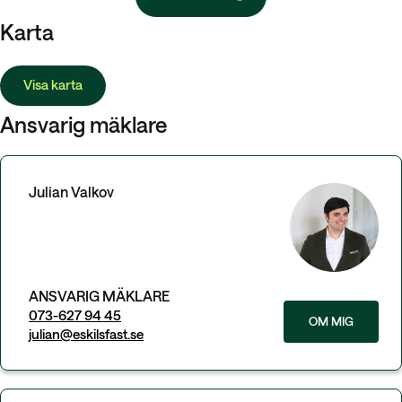
Karta
Visa karta
Ansvarig mäklare
Julian Valkov
ANSVARIG MÄKLARE
073-627 94 45
OM MIG
julian@eskilsfast.se