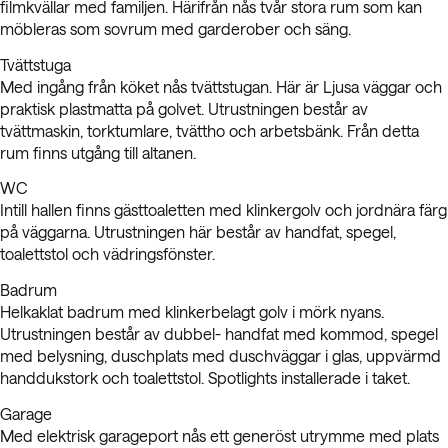
filmkvällar med familjen. Härifrån nås tvår stora rum som kan
möbleras som sovrum med garderober och säng.
Tvättstuga
Med ingång från köket nås tvättstugan. Här är Ljusa väggar och
praktisk plastmatta på golvet. Utrustningen består av
tvättmaskin, torktumlare, tvättho och arbetsbänk. Från detta
rum finns utgång till altanen.
WC
Intill hallen finns gästtoaletten med klinkergolv och jordnära färg
på väggarna. Utrustningen här består av handfat, spegel,
toalettstol och vädringsfönster.
Badrum
Helkaklat badrum med klinkerbelagt golv i mörk nyans.
Utrustningen består av dubbel- handfat med kommod, spegel
med belysning, duschplats med duschväggar i glas, uppvärmd
handdukstork och toalettstol. Spotlights installerade i taket.
Garage
Med elektrisk garageport nås ett generöst utrymme med plats