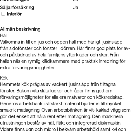
Säljarförsäkring
Ja
Interiör
Allmän beskrivning
Hall
Välkomna in till en ljus och öppen hall med härligt ljusinsläpp
från sidofönster och fönster i dörren. Här finns god plats för av-
och påklädnad av hela familjens ytterkläder och skor. Från
hallen nås en rymlig klädkammare med praktisk inredning för
extra förvaringsmöjligheter.
Kök
Hemmets kök präglas av vackert ljusinsläpp från tilltagna
fönster. Bakom vita släta luckor och lådor finns gott om
förvaringsmöjligheter för alla era matvaror och köksredskap.
Generös arbetsbänk i slitstarkt material bjuder in till mycket
smakrik matlagning. Ovan arbetsbänken är vit- kaklad vägg som
gör det enkelt att hålla rent efter matlagning. Den maskinella
utrustningen består av häll, fläkt och integrerad diskmaskin.
Vidare finns ugn och micro i bekväm arbetshöjd samt kyl och