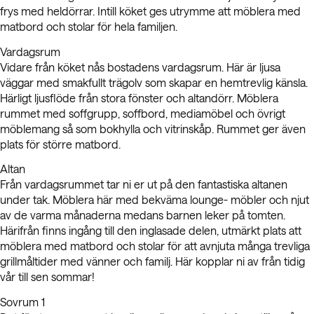
frys med heldörrar. Intill köket ges utrymme att möblera med
matbord och stolar för hela familjen.
Vardagsrum
Vidare från köket nås bostadens vardagsrum. Här är ljusa
väggar med smakfullt trägolv som skapar en hemtrevlig känsla.
Härligt ljusflöde från stora fönster och altandörr. Möblera
rummet med soffgrupp, soffbord, mediamöbel och övrigt
möblemang så som bokhylla och vitrinskåp. Rummet ger även
plats för större matbord.
Altan
Från vardagsrummet tar ni er ut på den fantastiska altanen
under tak. Möblera här med bekväma lounge- möbler och njut
av de varma månaderna medans barnen leker på tomten.
Härifrån finns ingång till den inglasade delen, utmärkt plats att
möblera med matbord och stolar för att avnjuta många trevliga
grillmåltider med vänner och familj. Här kopplar ni av från tidig
vår till sen sommar!
Sovrum 1