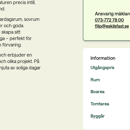
ren precis intill,
nd.
Ansvarig mäklar
vardagsrum, sovrum
073-772 78 00
er och goda
filip@eskilsfast.se
 skapa sitt
ga – perfekt för
 förvaring.
 och erbjuder en
Information
h olika projekt. På
Utgångspris
njuta av soliga dagar
Rum
Boarea
Tomtarea
Byggår