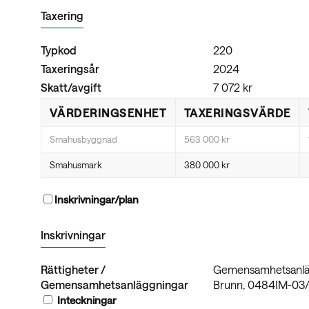
Taxering
Typkod
220
Taxeringsår
2024
Skatt/avgift
7 072 kr
VÄRDERINGSENHET
TAXERINGSVÄRDE
Smahusbyggnad
563 000 kr
Smahusmark
380 000 kr
Inskrivningar/plan
Inskrivningar
Rättigheter /
Gemensamhetsanläggn
Gemensamhetsanläggningar
Brunn, 0484IM-03/21
Inteckningar