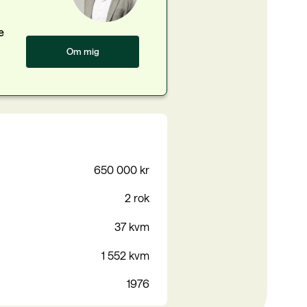
e
Om mig
650 000 kr
2 rok
37 kvm
1 552 kvm
1976