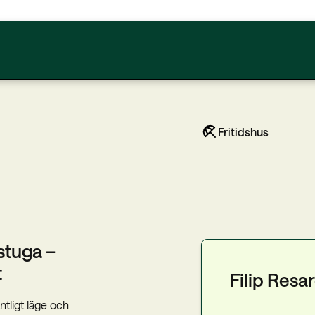
Fritidshus
tstuga –
t
Filip Resa
tligt läge och