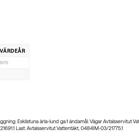
VÄRDEÅR
1976
ing: Eskilstuna ärla-lund ga:1 ändamål: Vägar Avtalsservitut Va
691.1 Last: Avtalsservitut Vattentäkt, 0484IM-03/21775.1