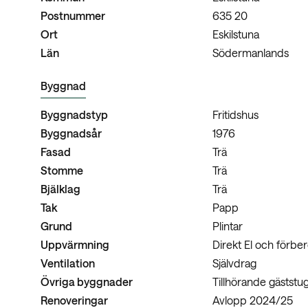
Postnummer
635 20
Ort
Eskilstuna
Län
Södermanlands
Byggnad
Byggnadstyp
Fritidshus
Byggnadsår
1976
Fasad
Trä
Stomme
Trä
Bjälklag
Trä
Tak
Papp
Grund
Plintar
Uppvärmning
Direkt El och förber
Ventilation
Självdrag
Övriga byggnader
Tillhörande gäststu
Renoveringar
Avlopp 2024/25