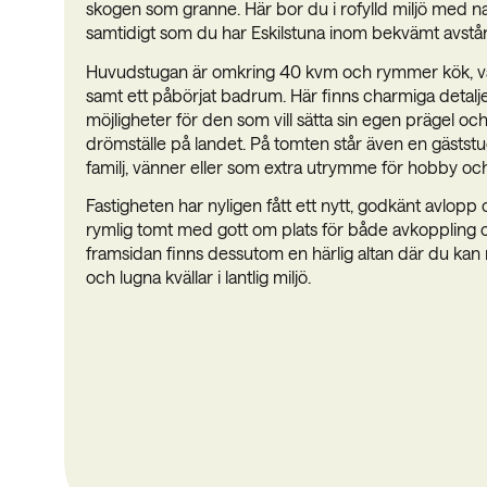
skogen som granne. Här bor du i rofylld miljö med natu
samtidigt som du har Eskilstuna inom bekvämt avstå
Huvudstugan är omkring 40 kvm och rymmer kök, 
samt ett påbörjat badrum. Här finns charmiga detalj
möjligheter för den som vill sätta sin egen prägel och
drömställe på landet. På tomten står även en gäststu
familj, vänner eller som extra utrymme för hobby och
Fastigheten har nyligen fått ett nytt, godkänt avlopp
rymlig tomt med gott om plats för både avkoppling oc
framsidan finns dessutom en härlig altan där du kan 
och lugna kvällar i lantlig miljö.