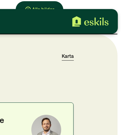
Alla bilder
Karta
re