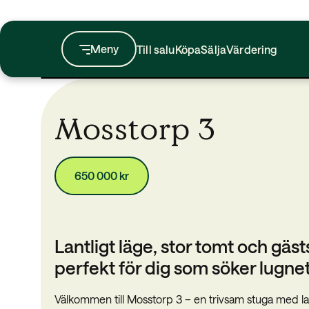
Till salu
Köpa
Sälja
Värdering
Mosstorp 3
650 000 kr
Lantligt läge, stor tomt och gäs
perfekt för dig som söker lugne
Välkommen till Mosstorp 3 – en trivsam stuga med lan