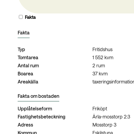
Fakta
Fakta
Typ
Fritidshus
Tomtarea
1 552 kvm
Antal rum
2 rum
Boarea
37 kvm
Areakälla
taxeringsinformatio
Fakta om bostaden
Upplåtelseform
Friköpt
Fastighetsbeteckning
Ärla-mosstorp 2:3
Adress
Mosstorp 3
Kommun
Eskilstuna