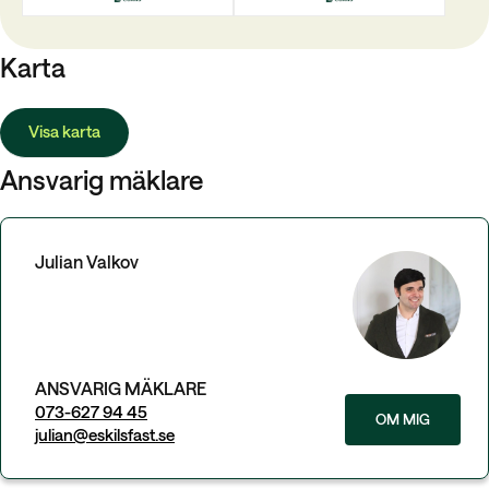
Karta
Visa karta
Ansvarig mäklare
Julian Valkov
ANSVARIG MÄKLARE
073-627 94 45
OM MIG
julian@eskilsfast.se