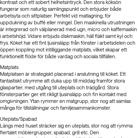
kontrast och ett sobert helhetsintryck. Den stora köksön
fungerar som naturlig samlingspunkt och erbjuder både
arbetsyta och sittplatser. Perfekt vid matlagning, för
uppdukning av buffé eller mingel. Den maskinella utrustningen
är integrerad och välplanerad med ugn, micro och kaffemaskin
i arbetshöjd. Vidare erbjuds diskmaskin, häll fläkt samt kyl och
frys. Köket har ett fint ljusinsläpp från fönster i arbetsdelen och
öppen koppling mot intilliggande matplats, vilket skapar ett
funktionellt flöde för både vardag och sociala tillfällen.
Matplats
Matplatsen är strategiskt placerad i anslutning till köket. Ett
fantastiskt utrymme att duka upp till middag framför stora
glaspartier, med utgång till uteplats och trädgård. Stora
fönsterpartier ger ett rikligt ljusinsläpp och fin kontakt med
omgivningen. Ytan rymmer en matgrupp, stor nog att samlas
många för tillställningar och familjesammankomster.
Uteplats/Spabad
Längs med huset sträcker sig en uteplats, stor nog att rymma
flertalet möblergrupper, spabad, grill etc. Den