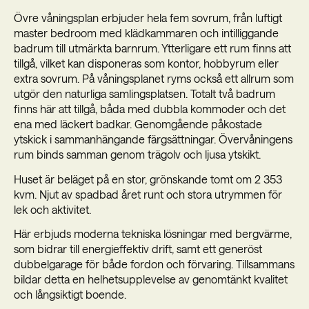
Övre våningsplan erbjuder hela fem sovrum, från luftigt
master bedroom med klädkammaren och intilliggande
badrum till utmärkta barnrum. Ytterligare ett rum finns att
tillgå, vilket kan disponeras som kontor, hobbyrum eller
extra sovrum. På våningsplanet ryms också ett allrum som
utgör den naturliga samlingsplatsen. Totalt två badrum
finns här att tillgå, båda med dubbla kommoder och det
ena med läckert badkar. Genomgående påkostade
ytskick i sammanhängande färgsättningar. Övervåningens
rum binds samman genom trägolv och ljusa ytskikt.
Huset är beläget på en stor, grönskande tomt om 2 353
kvm. Njut av spadbad året runt och stora utrymmen för
lek och aktivitet.
Här erbjuds moderna tekniska lösningar med bergvärme,
som bidrar till energieffektiv drift, samt ett generöst
dubbelgarage för både fordon och förvaring. Tillsammans
bildar detta en helhetsupplevelse av genomtänkt kvalitet
och långsiktigt boende.