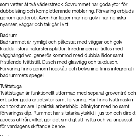
som vetter åt två väderstreck. Sovrummet har goda ytor för
dubbelsäng och kompletterande möblering. Förvaring erbjuds
genom garderob. Även här ligger marmorgolv i harmoniska
nyanser, väggar och tak går i vitt.
Badrum
Badrummet är rymligt och påkostat med väggar och golv
klädda i stora naturstensplattor. Inredningen är tidlös med
vägghängd wc, generös kommod med dubbla lådor samt
fristående tvättställ. Dusch med glasvägg och takdusch.
Förvaring finns genom högskåp och belysning finns integrerat i
badrummets spegel.
Tvättstuga
Tvättstugan är funktionellt utformad med separat groventré och
erbjuder goda arbetsytor samt förvaring. Här finns tvättmaskin
och torktumlare i praktisk arbetshöjd, bänkytor med ho samt
förvaringsskåp. Rummet har slitstarka ytskikt i ljus ton och direkt
access utifrån, vilket gör det smidigt att nyttja och väl anpassat
för vardagens skiftande behov.