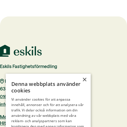
Eskils Fastighetsförmedling
×
Rådhustorget 7
Denna webbplats använder
633 40 Eskilstuna
cookies
016–244 00
Vi använder cookies för att anpassa
info@eskilsfast.se
innehåll, annonser och för att analysera vår
trafik. Vi delar också information om din
användning av vår webbplats med våra
Medlem i Mäklarsamfundet
reklam- och analyspartners som kan
Hittamäklare.se
kombinera den med annan information som