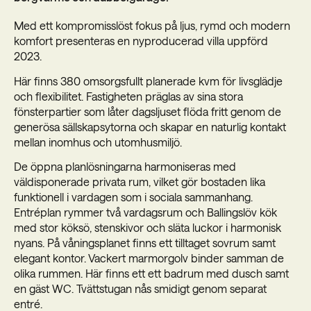
Med ett kompromisslöst fokus på ljus, rymd och modern
komfort presenteras en nyproducerad villa uppförd
2023.
Här finns 380 omsorgsfullt planerade kvm för livsglädje
och flexibilitet. Fastigheten präglas av sina stora
fönsterpartier som låter dagsljuset flöda fritt genom de
generösa sällskapsytorna och skapar en naturlig kontakt
mellan inomhus och utomhusmiljö.
De öppna planlösningarna harmoniseras med
väldisponerade privata rum, vilket gör bostaden lika
funktionell i vardagen som i sociala sammanhang.
Entréplan rymmer två vardagsrum och Ballingslöv kök
med stor köksö, stenskivor och släta luckor i harmonisk
nyans. På våningsplanet finns ett tilltaget sovrum samt
elegant kontor. Vackert marmorgolv binder samman de
olika rummen. Här finns ett ett badrum med dusch samt
en gäst WC. Tvättstugan nås smidigt genom separat
entré.