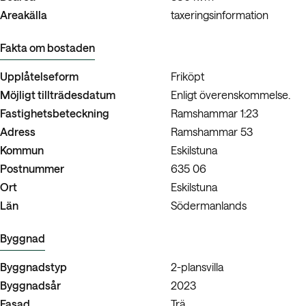
Areakälla
taxeringsinformation
Fakta om bostaden
Upplåtelseform
Friköpt
Möjligt tillträdesdatum
Enligt överenskommelse.
Fastighetsbeteckning
Ramshammar 1:23
Adress
Ramshammar 53
Kommun
Eskilstuna
Postnummer
635 06
Ort
Eskilstuna
Län
Södermanlands
Byggnad
Byggnadstyp
2-plansvilla
Byggnadsår
2023
Fasad
Trä