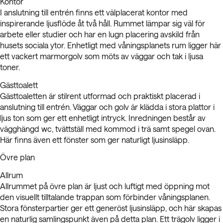
Kontor
I anslutning till entrén finns ett välplacerat kontor med
inspirerande ljusflöde åt två håll. Rummet lämpar sig väl för
arbete eller studier och har en lugn placering avskild från
husets sociala ytor. Enhetligt med våningsplanets rum ligger här
ett vackert marmorgolv som möts av väggar och tak i ljusa
toner.
Gästtoalett
Gästtoaletten är stilrent utformad och praktiskt placerad i
anslutning till entrén. Väggar och golv är klädda i stora plattor i
ljus ton som ger ett enhetligt intryck. Inredningen består av
vägghängd wc, tvättställ med kommod i trä samt spegel ovan.
Här finns även ett fönster som ger naturligt ljusinsläpp.
Övre plan
Allrum
Allrummet på övre plan är ljust och luftigt med öppning mot
den visuellt tilltalande trappan som förbinder våningsplanen.
Stora fönsterpartier ger ett generöst ljusinsläpp, och här skapas
en naturlig samlingspunkt även på detta plan. Ett trägolv ligger i