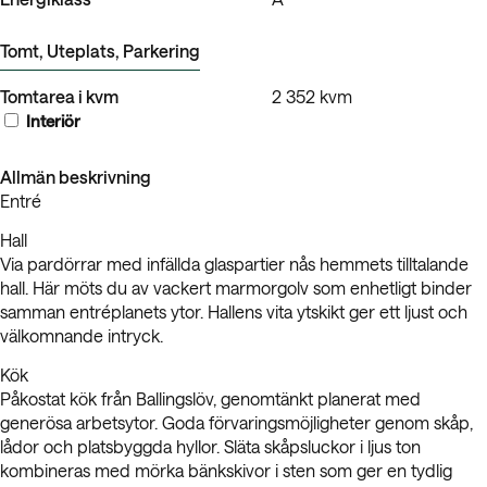
Tomt, Uteplats, Parkering
Tomtarea i kvm
2 352 kvm
Interiör
Allmän beskrivning
Entré
Hall
Via pardörrar med infällda glaspartier nås hemmets tilltalande
hall. Här möts du av vackert marmorgolv som enhetligt binder
samman entréplanets ytor. Hallens vita ytskikt ger ett ljust och
välkomnande intryck.
Kök
Påkostat kök från Ballingslöv, genomtänkt planerat med
generösa arbetsytor. Goda förvaringsmöjligheter genom skåp,
lådor och platsbyggda hyllor. Släta skåpsluckor i ljus ton
kombineras med mörka bänkskivor i sten som ger en tydlig