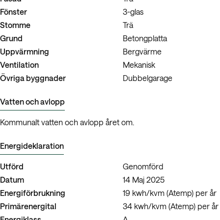
Fönster
3-glas
Stomme
Trä
Grund
Betongplatta
Uppvärmning
Bergvärme
Ventilation
Mekanisk
Övriga byggnader
Dubbelgarage
Vatten och avlopp
Kommunalt vatten och avlopp året om.
Energideklaration
Utförd
Genomförd
Datum
14 Maj 2025
Energiförbrukning
19 kwh/kvm (Atemp) per år
Primärenergital
34 kwh/kvm (Atemp) per år
Energiklass
A