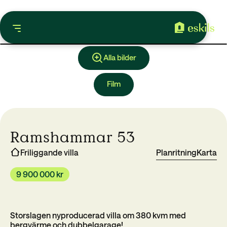
Alla bilder
Film
Ramshammar 53
Friliggande villa
Planritning
Karta
9 900 000 kr
Storslagen nyproducerad villa om 380 kvm med
bergvärme och dubbelgarage!