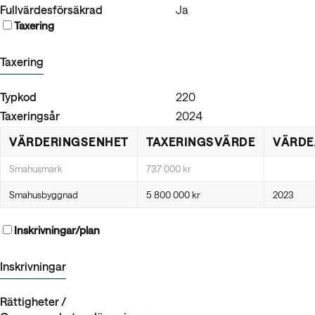
Fullvärdesförsäkrad
Ja
Taxering
Taxering
Typkod
220
Taxeringsår
2024
VÄRDERINGSENHET
TAXERINGSVÄRDE
VÄRDE
Smahusmark
737 000 kr
Smahusbyggnad
5 800 000 kr
2023
Inskrivningar/plan
Inskrivningar
Rättigheter /