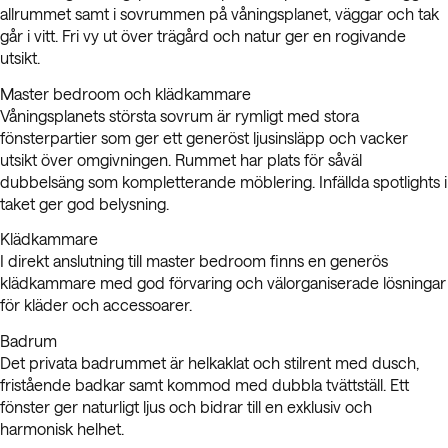
allrummet samt i sovrummen på våningsplanet, väggar och tak
går i vitt. Fri vy ut över trägård och natur ger en rogivande
utsikt.
Master bedroom och klädkammare
Våningsplanets största sovrum är rymligt med stora
fönsterpartier som ger ett generöst ljusinsläpp och vacker
utsikt över omgivningen. Rummet har plats för såväl
dubbelsäng som kompletterande möblering. Infällda spotlights i
taket ger god belysning.
Klädkammare
I direkt anslutning till master bedroom finns en generös
klädkammare med god förvaring och välorganiserade lösningar
för kläder och accessoarer.
Badrum
Det privata badrummet är helkaklat och stilrent med dusch,
fristående badkar samt kommod med dubbla tvättställ. Ett
fönster ger naturligt ljus och bidrar till en exklusiv och
harmonisk helhet.